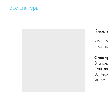
Все спикеры
Кисел
к.б.н.
г. Сан
Спике
8 апре
Генная
3. Пер
минут