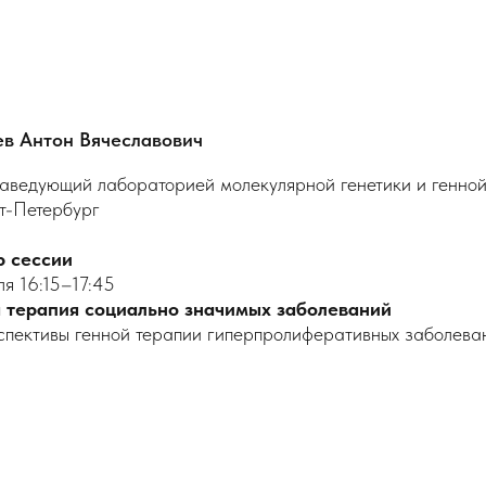
ев Антон Вячеславович
, заведующий лабораторией молекулярной генетики и ген
кт-Петербург
р сессии
ля 16:15–17:45
 терапия социально значимых заболеваний
спективы генной терапии гиперпролиферативных заболева