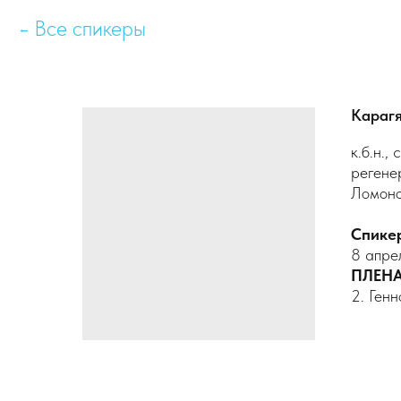
Все спикеры
Караг
к.б.н.
регене
Ломон
Спике
8 апре
ПЛЕНА
2. Ген