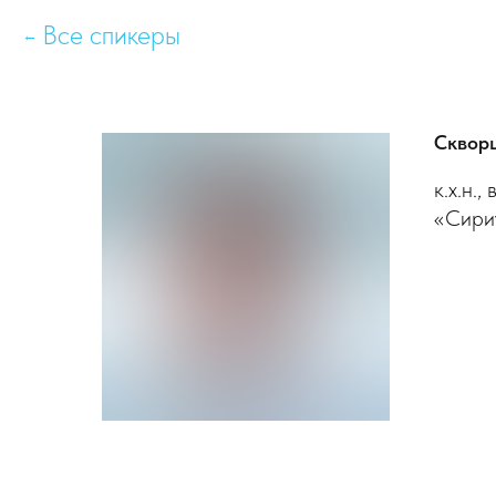
Все спикеры
Сквор
к.х.н.
«Сири