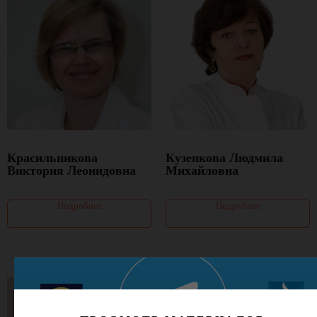
Красильникова
Кузенкова Людмила
Виктория Леонидовна
Михайловна
Подробнее
Подробнее