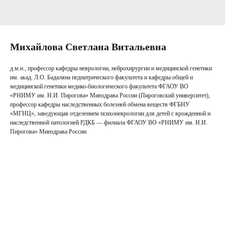
Михайлова Светлана Витальевна
д.м.н., профессор кафедры неврологии, нейрохирургии и медицинской генетики
им. акад. Л.О. Бадаляна педиатрического факультета и кафедры общей и
медицинской генетики медико-биологического факультета ФГАОУ ВО
«РНИМУ им. Н.И. Пирогова» Минздрава России (Пироговский университет),
профессор кафедры наследственных болезней обмена веществ ФГБНУ
«МГНЦ», заведующая отделением психоневрологии для детей с врожденной и
наследственной патологией РДКБ — филиала ФГАОУ ВО «РНИМУ им. Н.И.
Пирогова» Минздрава России